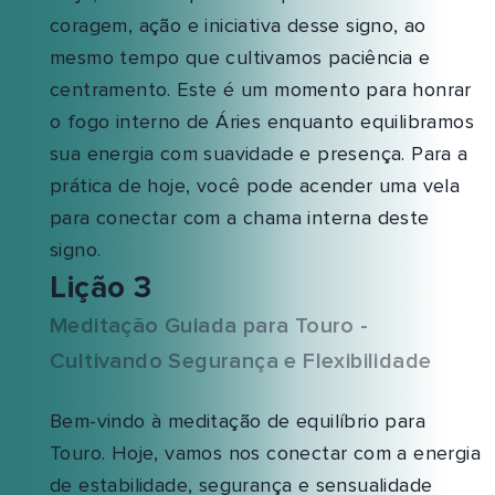
coragem, ação e iniciativa desse signo, ao
mesmo tempo que cultivamos paciência e
centramento. Este é um momento para honrar
o fogo interno de Áries enquanto equilibramos
sua energia com suavidade e presença. Para a
prática de hoje, você pode acender uma vela
para conectar com a chama interna deste
signo.
Lição 3
Meditação Guiada para Touro -
Cultivando Segurança e Flexibilidade
Bem-vindo à meditação de equilíbrio para
Touro. Hoje, vamos nos conectar com a energia
de estabilidade, segurança e sensualidade