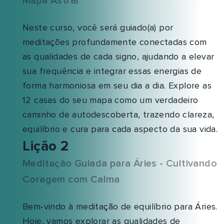
Mapa Astral
Neste curso, você será guiado(a) por
meditações profundamente conectadas com
as qualidades de cada signo, ajudando a elevar
sua frequência e integrar essas energias de
forma harmoniosa em seu dia a dia. Explore as
12 casas do seu mapa como um verdadeiro
caminho de autodescoberta, trazendo clareza,
equilíbrio e cura para cada aspecto da sua vida.
Lição 2
Meditação Guiada para Áries - Cultivando
Coragem com Calma
Bem-vindo à meditação de equilíbrio para Áries.
Hoje, vamos explorar as qualidades de