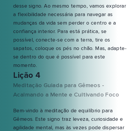
desse signo. Ao mesmo tempo, vamos explorar
a flexibilidade necessária para navegar as
mudanças da vida sem perder o centro e a
confiança interior. Para está prática, se
possível, conecte-se com a terra, tire os
sapatos, coloque os pés no chão. Mas, adapte-
se dentro do que é possível para este
momento.
Lição 4
Meditação Guiada para Gêmeos -
Acalmando a Mente e Cultivando Foco
Bem-vindo à meditação de equilíbrio para
Gêmeos. Este signo traz leveza, curiosidade e
agilidade mental, mas às vezes pode dispersar