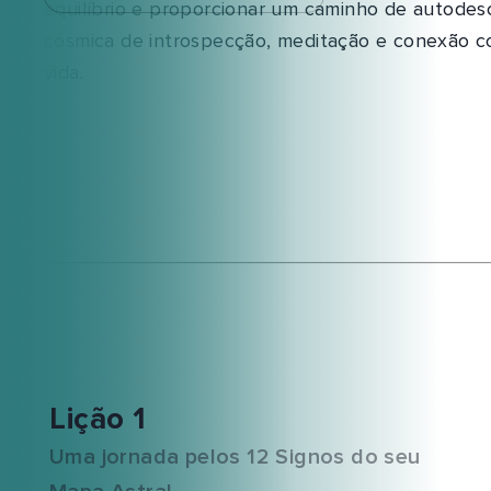
equilíbrio e proporcionar um caminho de autodes
cósmica de introspecção, meditação e conexão co
vida.
Lição 1
Uma jornada pelos 12 Signos do seu