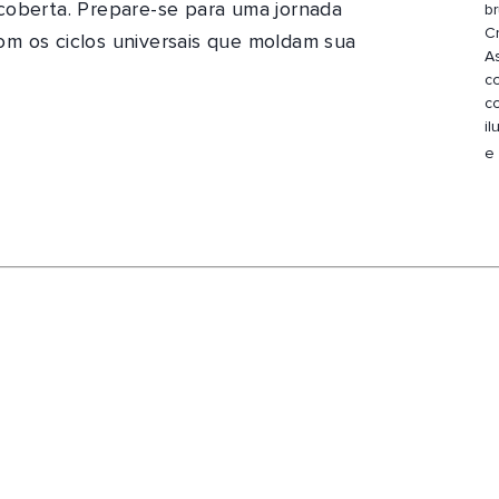
coberta. Prepare-se para uma jornada
b
C
m os ciclos universais que moldam sua
A
c
c
i
e