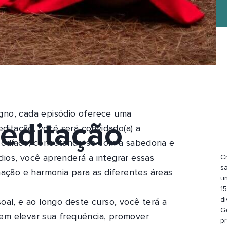
gno, cada episódio oferece uma
Meditação
editação, você será convidado(a) a
 zodíaco, conectando-se com a sabedoria e
ios, você aprenderá a integrar essas
Cr
s
mação e harmonia para as diferentes áreas
u
1
d
oal, e ao longo deste curso, você terá a
G
em elevar sua frequência, promover
p