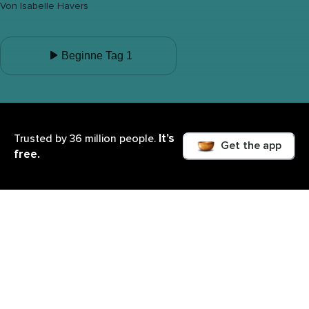
Von
Isabelle Havers
Beginne Tag 1
It’s
Trusted by 36 million people.
Get the app
free.
Was du lernen wirst