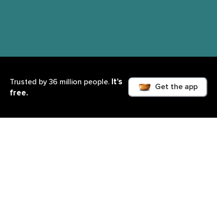
It’s
Trusted by 36 million people.
Get the app
free.
Was du lernen wirst
Das Geschenk der Selbstermächtigung ist für mich
das Wichtigste, was wir in diesem Leben