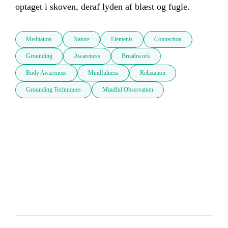
optaget i skoven, deraf lyden af blæst og fugle.
Meditation
Nature
Elements
Connection
Grounding
Awareness
Breathwork
Body Awareness
Mindfulness
Relaxation
Grounding Techniques
Mindful Observation