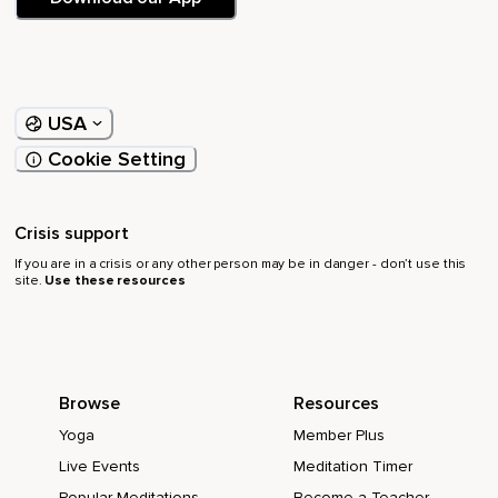
USA
Cookie Setting
Crisis support
If you are in a crisis or any other person may be in danger - don’t use this
site.
Use these resources
Browse
Resources
Yoga
Member Plus
Live Events
Meditation Timer
Popular Meditations
Become a Teacher