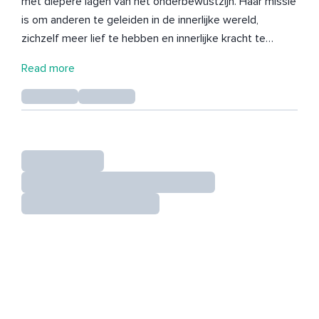
met diepere lagen van het onderbewustzijn. Haar missie
is om anderen te geleiden in de innerlijke wereld,
zichzelf meer lief te hebben en innerlijke kracht te
ontwaken. In de afgelopen 3 jaar heeft Mahalia meer dan
Read more
500.000 mensen begeleid door meditaties, cursussen,
workshops, masterclasses en coaching. Haar
slaapmeditaties worden dagelijks door duizenden
mensen beluisterd.