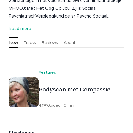
zelfstandige in het veld van de GGZ vanuit haar praktijk
MHOOJ: Met Het Oog Op Jou. Zij is Sociaal
PsychiatrischVerpleegkundige sr, Psycho Sociaal
Therapeut Verbaal en Beeldend, Trainer en Supervisor
Read more
Mindfulness, Compassie en Breathworks. Affiniteit met
de switch van reactief naar creatief bewust zijn -
New
Tracks
Reviews
About
aandacht in beeld.
Featured
Bodyscan met Compassie
4.1
Guided · 9 min