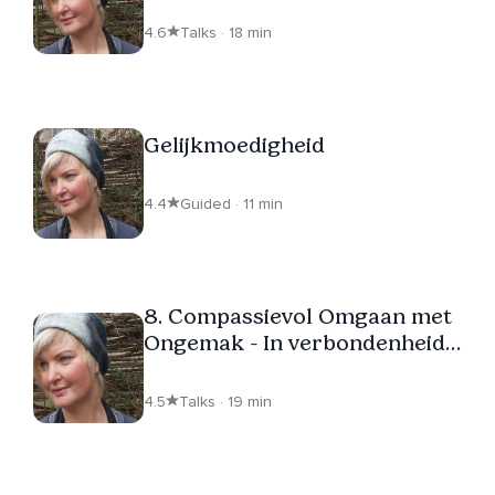
4.6
Talks · 18 min
Gelijkmoedigheid
4.4
Guided · 11 min
8. Compassievol Omgaan met
Ongemak - In verbondenheid
met het innerlijke kind
4.5
Talks · 19 min