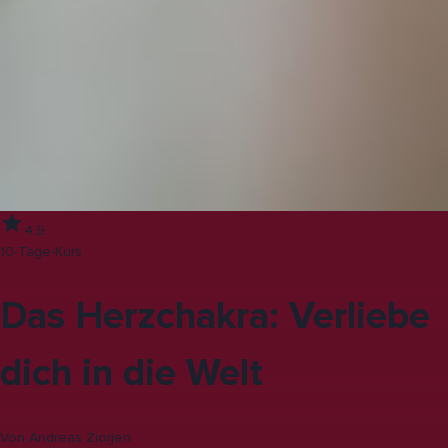
4.9
10-Tage-Kurs
Das Herzchakra: Verliebe
dich in die Welt
Von
Andreas Ziorjen