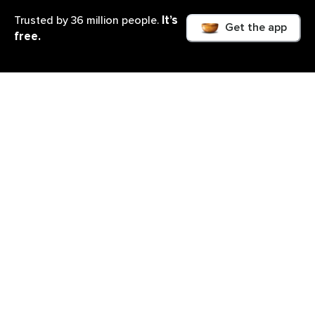
It’s
Trusted by 36 million people.
Get the app
free.
Was du lernen wirst
Sich ins Leben verlieben – wie geht das? Wir alle
kennen den Zustand des Verliebtseins, in dem
üblicherweise die ganze Welt verbundener, farbiger
und sinnlicher erscheint und allein der Gedanke an
den geliebten Menschen eine Welle der Freude
auslöst. Dieses freudvolle Erschauern ist es, was
wir im tantrischen Yoga, durch unsere Praxis, auch in