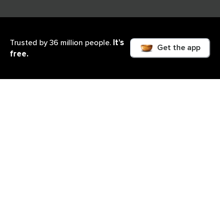
It’s
Trusted by 36 million people.
Get the app
free.
Ce que vous apprendrez
Notre succès dépend de ce que nous nous
autorisons à imaginer, à rêver, à concevoir et surtout
à mettre en œuvre. Il y a donc deux temps pour
réussir ce qui nous tient à cœur. Le premier est de
poser une intention claire sur le plan personnel ou