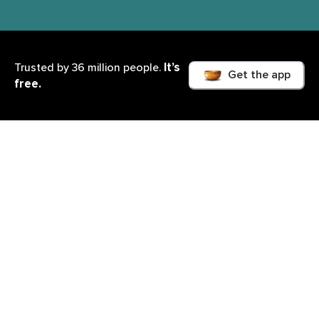
It’s
Trusted by 36 million people.
Get the app
free.
Ce que vous apprendrez
Et si ta souffrance ne venait pas uniquement de ce
qui t’est arrivé, mais de la façon dont tu t’y
accroches encore ?