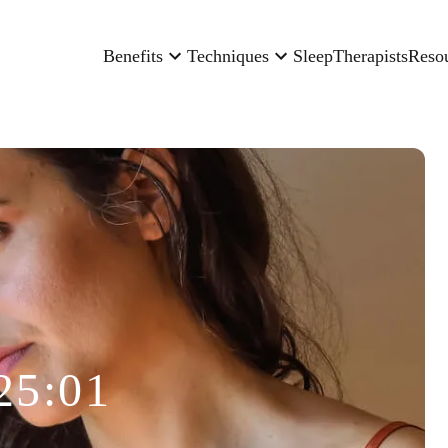
Benefits
Techniques
Sleep
Therapists
Reso
25:01