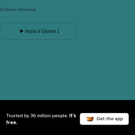
Di
Bruna Ferrarese
Inizia il Giorno 1
It’s
Trusted by 36 million people.
Get the app
free.