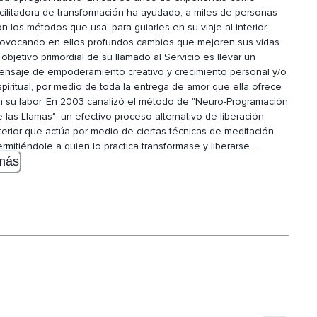
acilitadora de transformación ha ayudado, a miles de personas
n los métodos que usa, para guiarles en su viaje al interior,
rovocando en ellos profundos cambios que
mejoren sus vidas.
 objetivo primordial de su llamado al Servicio es llevar un
ensaje de empoderamiento creativo y crecimiento personal y/o
piritual, por medio de toda la entrega de amor que ella ofrece
r. En 2003 canalizó el método de "Neuro-Programación
 las Llamas"; un efectivo proceso alternativo de liberación
terior que actúa por medio de ciertas técnicas de meditación
rmitiéndole a quien lo practica transformase y liberarse.
...
más