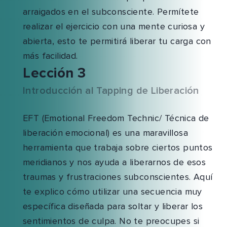
arraigados en el subconsciente. Permítete
realizar el ejercicio con una mente curiosa y
abierta, esto te permitirá liberar tu carga con
más facilidad.
Lección 3
Introducción al Tapping de Liberación
EFT (Emotional Freedom Technic/ Técnica de
liberación emocional) es una maravillosa
herramienta que trabaja sobre ciertos puntos
meridianos y nos ayuda a liberarnos de esos
traumas y frustraciones subconscientes. Aquí
te explico cómo utilizar una secuencia muy
específica diseñada para soltar y liberar los
sentimientos de culpa. No te preocupes si