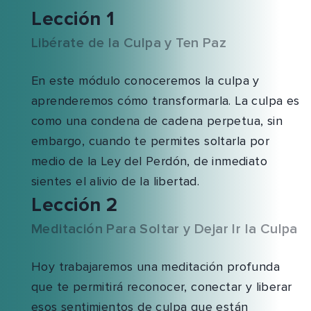
Lección 1
Libérate de la Culpa y Ten Paz
En este módulo conoceremos la culpa y
aprenderemos cómo transformarla. La culpa es
como una condena de cadena perpetua, sin
embargo, cuando te permites soltarla por
medio de la Ley del Perdón, de inmediato
sientes el alivio de la libertad.
Lección 2
Meditación Para Soltar y Dejar Ir la Culpa
Hoy trabajaremos una meditación profunda
que te permitirá reconocer, conectar y liberar
esos sentimientos de culpa que están