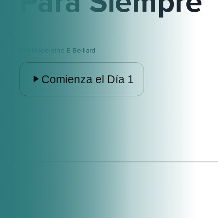
Para Siempre
Por
Madeleine E Belliard
Comienza el Día 1