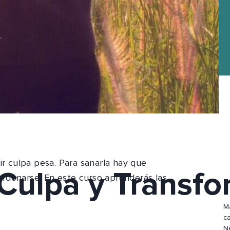
ir culpa pesa. Para sanarla hay que
 Culpa y Transfo
rdonarse. En este curso aprenderás las
M
ca
N