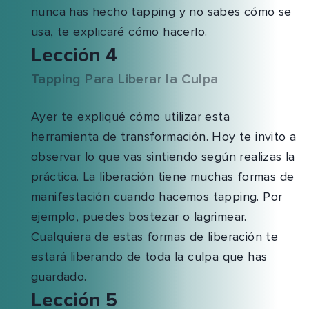
nunca has hecho tapping y no sabes cómo se
usa, te explicaré cómo hacerlo.
Lección 4
Tapping Para Liberar la Culpa
Ayer te expliqué cómo utilizar esta
herramienta de transformación. Hoy te invito a
observar lo que vas sintiendo según realizas la
práctica. La liberación tiene muchas formas de
manifestación cuando hacemos tapping. Por
ejemplo, puedes bostezar o lagrimear.
Cualquiera de estas formas de liberación te
estará liberando de toda la culpa que has
guardado.
Lección 5