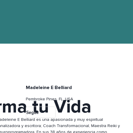
Madeleine E Belliard
rma tu Vida
Pembroke Pines, FL, USA
Seguir
adeleine E Belliard es una apasionada y muy espiritual
nalizadora y escritora; Coach Transformacional, Maestra Reiki y
europrogramadora. En sus 38 años de experiencia como