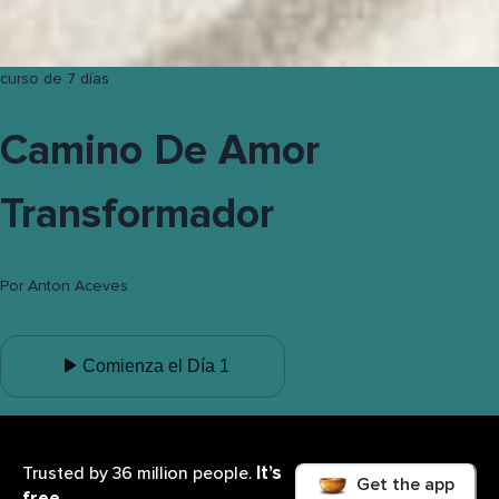
curso de 7 días
Camino De Amor
Transformador
Por
Anton Aceves
Comienza el Día 1
It’s
Trusted by 36 million people.
Get the app
free.