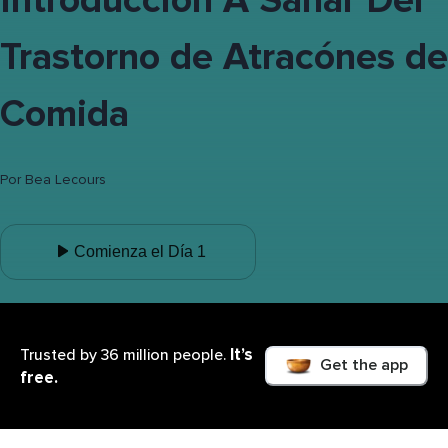
Introducción A Sanar Del
Trastorno de Atracónes de
Comida
Por
Bea Lecours
Comienza el Día 1
It’s
Trusted by 36 million people.
Get the app
free.