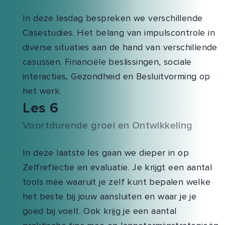
In deze lesdag bespreken we verschillende
Casestudies. Het belang van impulscontrole in
diverse situaties aan de hand van verschillende
casussen. Financiële beslissingen, sociale
interacties, Gezondheid en Besluitvorming op
het werk.
Les 6
Voortdurende groei en Ontwikkeling
In deze laatste les gaan we dieper in op
Zelfreflectie en evaluatie. Je krijgt een aantal
tools mee waaruit je zelf kunt bepalen welke
het beste bij jouw aansluiten en waar je je
goed bij voelt. Ook krijg je een aantal