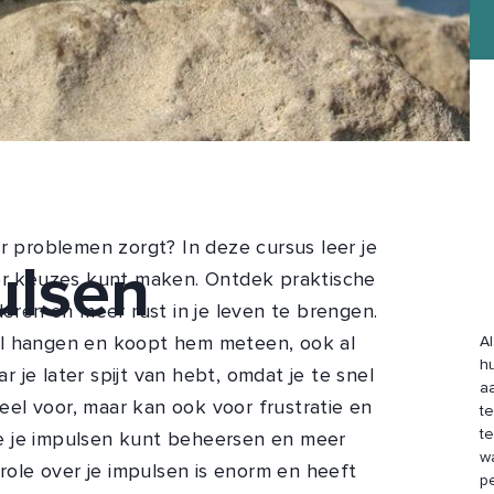
or problemen zorgt? In deze cursus leer je
ulsen
ter keuzes kunt maken. Ontdek praktische
deren en meer rust in je leven te brengen.
nkel hangen en koopt hem meteen, ook al
A
hu
ar je later spijt van hebt, omdat je te snel
a
el voor, maar kan ook voor frustratie en
t
t
 je je impulsen kunt beheersen en meer
w
trole over je impulsen is enorm en heeft
pe