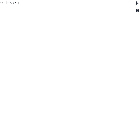
e leven.
j
le