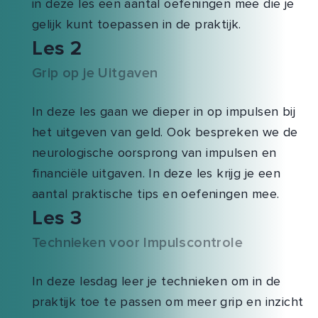
in deze les een aantal oefeningen mee die je
gelijk kunt toepassen in de praktijk.
Les 2
Grip op je Uitgaven
In deze les gaan we dieper in op impulsen bij
het uitgeven van geld. Ook bespreken we de
neurologische oorsprong van impulsen en
financiële uitgaven. In deze les krijg je een
aantal praktische tips en oefeningen mee.
Les 3
Technieken voor Impulscontrole
In deze lesdag leer je technieken om in de
praktijk toe te passen om meer grip en inzicht