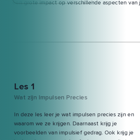
een grote impact op verschillende aspecten van j
Les 1
Wat zijn Impulsen Precies
In deze les leer je wat impulsen precies zijn en
waarom we ze krijgen. Daarnaast krijg je
voorbeelden van impulsief gedrag. Ook krijg je