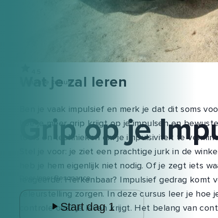
4.5
Wat je zal leren
6 daagse cursus
Ben je vaak impulsief en merk je dat dit soms vo
Grip op je Imp
hoe je meer grip krijgt op je impulsen en bewus
tools en technieken om je impulsiviteit te vermin
Stel je voor: je ziet een prachtige jurk in de wi
heb je hem eigenlijk niet nodig. Of je zegt iets wa
Door
Inner Resonance
reageerde. Herkenbaar? Impulsief gedrag komt ve
teleurstelling zorgen. In deze cursus leer je hoe
Start dag 1
controle over je leven krijgt. Het belang van con