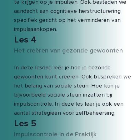
te krijgen op je impulsen. Ook besteden we
aandacht aan cognitieve herstructurering
specifiek gericht op het verminderen van
impulsaankopen.
Les 4
Het creëren van gezonde gewoonten
In deze lesdag leer je hoe je gezonde
gewoonten kunt creëren. Ook bespreken we
het belang van sociale steun. Hoe kun je
bijvoorbeeld sociale steun inzetten bij
impulscontrole. In deze les leer je ook een
aantal strategieën voor zelfbeheersing.
Les 5
Impulscontrole in de Praktijk