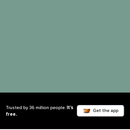
It’s
Trusted by 36 million people.
Get the app
free.