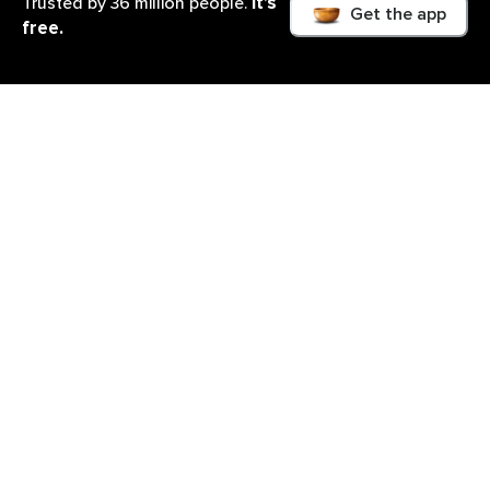
It’s
Trusted by 36 million people.
Get the app
free.
Lo que aprenderás
Eres la diosa, heroína y reina de tu propia historia.
Tu vida es tu terreno de creación y este espacio es
para cultivar la energía del amor hacia ti misma,
dandole luz a tu mente y dirigiéndola a mirarte con
amor. Eres merecedora de sentirte poderosa y
radiante.
Mi propio viaje de amor propio ha sido
transformador, sé como psicóloga la importancia