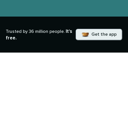
It’s
Trusted by 36 million people.
Get the app
free.
Was du lernen wirst
Dieser 31-Tage-Achtsamkeitskalender begleitet
dich durch den gesamten Dezember. Nicht, um noch
mehr zu schaffen, sondern um innezuhalten. Jeden
Tag wartet ein kurzer Impuls auf dich: eine