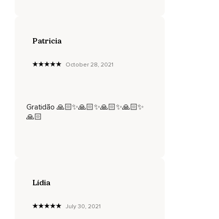
Olhe quanto espaço há nele,
Imagine uma luz doce e repousante vindo na sua direção e
invadindo todo o seu ser,
Patricia
Todas as memórias boas da tua vida estão guardadas no
seu santuário cardíaco,
October 28, 2021
Olha ao redor e veja como você tem lindas recordações,
Você caminha mais fundo e sente uma presença junto a
você,
Gratidão 🙏🏻✨🙏🏻✨🙏🏻✨🙏🏻✨
🙏🏻
Essa presença é o seu eu superior,
É a sua essência divina perfeita,
Ela sempre sabe exatamente o que deve ser feito,
Não importa o que aconteça,
Lídia
Entregue-se a esse amor,
Perceba como irradia o amor que o eu superior sente por
July 30, 2021
você,