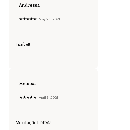
Andressa
Agradeça por tudo que ele já fez e faz por você,
Sempre que você quiser saberá exatamente onde
May 20, 2021
encontrá-lo,
Respire profunda e lentamente,
Incrível!
Volte ao momento presente,
A seu tempo,
Abra os olhos,
Mas o amor incondicional permanece dentro de você,
Heloísa
Namastê.
April 3, 2021
Meditação LINDA!