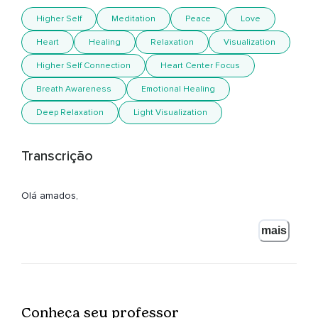
Higher Self
Meditation
Peace
Love
Heart
Healing
Relaxation
Visualization
Higher Self Connection
Heart Center Focus
Breath Awareness
Emotional Healing
Deep Relaxation
Light Visualization
Transcrição
Olá amados,
Sejam muito bem-vindos a mais esta prática de meditação.
mais
Hoje vamos entrar em contato com o nosso eu superior,
Com a nossa essência divina,
Onde moram sabedoria e felicidade abundantes.
Conheça seu professor