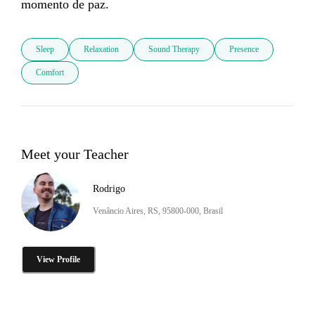
momento de paz.
Sleep
Relaxation
Sound Therapy
Presence
Comfort
Meet your Teacher
Rodrigo
Venâncio Aires, RS, 95800-000, Brasil
View Profile