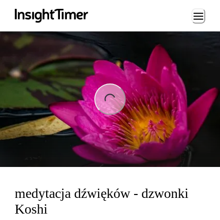
Loading...
ng...
medytacja dźwięków - dzwonki
Koshi