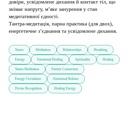
довіри, усвідомлене дихання й контакт тіл, що 
знімає напругу, м’яке занурення у стан 
медитативної єдності.

Тантра‑медитація, парна практика (для двох), 
енергетичне з’єднання та усвідомлене дихання.
Tantra
Meditation
Relationships
Breathing
Energy
Emotional Healing
Spirituality
Healing
Tantra Meditation
Partner Connection
Energy Circulation
Emotional Release
Divine Recognition
Healing Energy