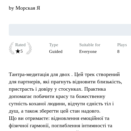
by
Морская Я
Rated
Type
Suitable for
Plays
5
Guided
Everyone
8
Тантра‑медитація для двох . Цей трек створений 
для партнерів, які прагнуть відновити близькість, 
пристрасть і довіру у стосунках. Практика 
допомагає побачити красу та божественну 
сутність коханої людини, відчути єдність тіл і 
душ, а також зберегти цей стан надовго.

Що ви отримаєте: відновлення емоційної та 
фізичної гармонії, поглиблення інтимності та 