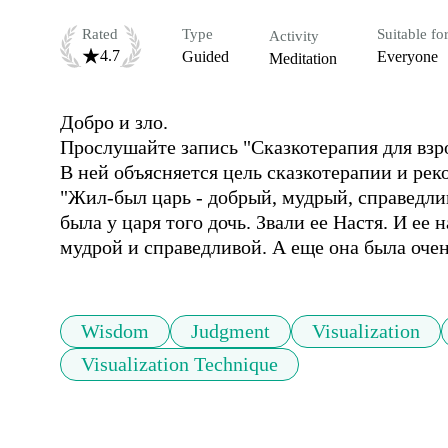
Rated
Type
Suitable fo
Activity
4.7
Guided
Everyone
Meditation
Добро и зло.

Прослушайте запись "Сказкотерапия для взро
В ней объясняется цель сказкотерапии и реко
"Жил-был царь - добрый, мудрый, справедливы
была у царя того дочь. Звали ее Настя. И ее
Wisdom
Judgment
Visualization
Visualization Technique