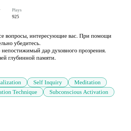
r
Plays
925
се вопросы, интересующие вас. При помощи 
ьно убедитесь. 

– непостижимый дар духовного прозрения. 
шей глубинной памяти.
alization
Self Inquiry
Meditation
ation Technique
Subconscious Activation