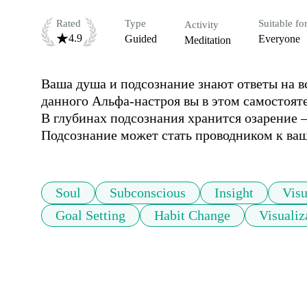
Rated
Type
Suitable fo
Activity
4.9
Guided
Everyone
Meditation
Ваша душа и подсознание знают ответы на в
данного Альфа-настроя вы в этом самостоятел
В глубинах подсознания хранится озарение 
Подсознание может стать проводником к ва
Soul
Subconscious
Insight
Visu
Goal Setting
Habit Change
Visualiz