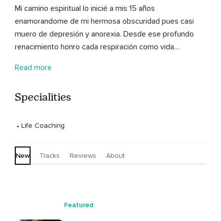
Mi camino espiritual lo inicié a mis 15 años
enamorandome de mi hermosa obscuridad pues casi
muero de depresión y anorexia. Desde ese profundo
renacimiento honro cada respiración como vida
existente. En 2012 me impacté de ver una lancha de
Read more
Sirios sintiendo mi llamado. Desde ese día me
comprometí con el universo a tocar corazones y dejar
Specialities
una huella de consciencia a donde mi camino me llevé.
Mi vida se transformó para servir. Te parece si
respiramos, meditamos y despertamos juntos? Sat
 • 
Life Coaching
Nam. Mars
New
Tracks
Reviews
About
Featured