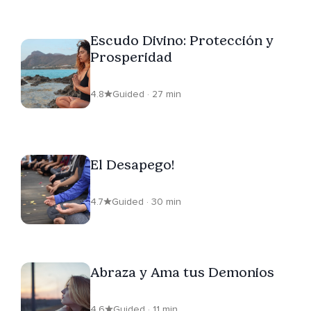
Escudo Divino: Protección y
Prosperidad
4.8
Guided · 27 min
El Desapego!
4.7
Guided · 30 min
Abraza y Ama tus Demonios
4.6
Guided · 11 min