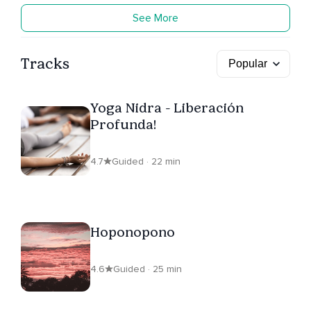
See More
Tracks
Yoga Nidra - Liberación
Profunda!
4.7
Guided · 22 min
Hoponopono
4.6
Guided · 25 min