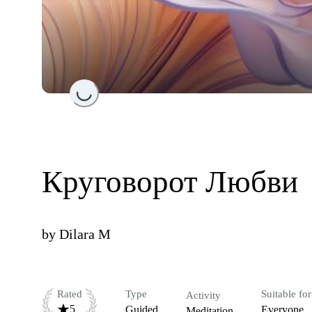
Loading...
Круговорот Любви
by
Dilara M
Rated
Type
Suitable for
Activity
5
Guided
Everyone
Meditation