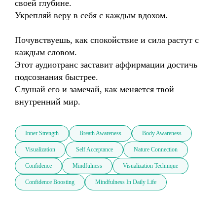
своей глубине.

Укрепляй веру в себя с каждым вдохом.

Почувствуешь, как спокойствие и сила растут с 
каждым словом.

Этот аудиотранс заставит аффирмации достичь 
подсознания быстрее.

Слушай его и замечай, как меняется твой 
внутренний мир.
Inner Strength
Breath Awareness
Body Awareness
Visualization
Self Acceptance
Nature Connection
Confidence
Mindfulness
Visualization Technique
Confidence Boosting
Mindfulness In Daily Life