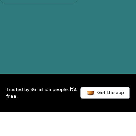
It’s
Trusted by 36 million people.
Get the app
free.