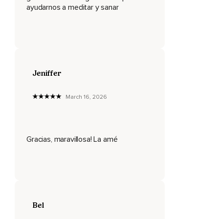
ayudarnos a meditar y sanar
Tu garganta,
Deshaciendo las palabras no dichas y las lágrimas
contenidas,
Disolviendo y deshaciendo en tus hombros las cargas y
responsabilidades que no te pertenecen.
Jeniffer
Suéltalas.
March 16, 2026
Ha llegado el momento de disfrutar plenamente de tu vida.
Permitirá que continúe bajando por tus brazos,
Tu pecho,
Gracias, maravillosa! La amé
Tu abdomen,
Tu vientre bajo,
Tus caderas,
Bel
Tus muslos,