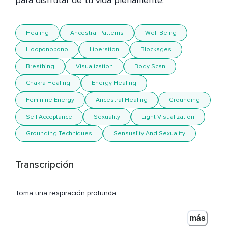
para disfrutar de tu vida plenamente.
Healing
Ancestral Patterns
Well Being
Hooponopono
Liberation
Blockages
Breathing
Visualization
Body Scan
Chakra Healing
Energy Healing
Feminine Energy
Ancestral Healing
Grounding
Self Acceptance
Sexuality
Light Visualization
Grounding Techniques
Sensuality And Sexuality
Transcripción
Toma una respiración profunda.
Hazte consciente de cómo el aire entra por tu nariz y baja
más
por tu garganta.