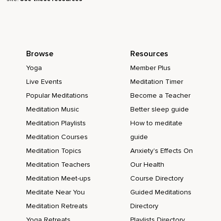
agujas del reloj.
Con este movimiento empieza a deshacer,
Empieza a disolver toda la rigidez,
Browse
Resources
El control,
Yoga
Member Plus
La autoexigencia.
Live Events
Meditation Timer
Observa como poco a poco esa zona de tu cuerpo se va
Popular Meditations
Become a Teacher
soltando,
Meditation Music
Better sleep guide
Se va relajando,
Meditation Playlists
How to meditate
Meditation Courses
guide
Se va liberando.
Meditation Topics
Anxiety's Effects On
Ahora imagínate o siente como esa luz dorada empieza a
Meditation Teachers
Our Health
convertirse en agua,
Meditation Meet-ups
Course Directory
En agua que te inunda.
Meditate Near You
Guided Meditations
Observa como se mueve el agua dentro de ti,
Meditation Retreats
Directory
Esa agua dorada.
Yoga Retreats
Playlists Directory