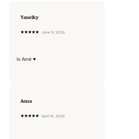
000 kilómetros por encima de ti hay una luz blanca,
Yanelky
Pura,
Iridescente,
June 9, 2026
Que empieza a caer sobre ti como si fuera un manto,
Entrando en tu cuerpo físico por la parte alta de tu cabeza,
lo Amé ♥️
Tu chacra corona.
Permitirá que entre en ti y a su paso que ilumine cada
partícula energética de tu ser,
Cada átomo,
Cada molécula,
Anna
Cada célula,
April 16, 2026
Cada tejido.
Permitirá que entre inundando tu cabeza,