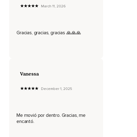
Tus rodillas,
March 11, 2026
Tus piernas.
Y permítela que desde allí,
Gracias, gracias, gracias 🙏🙏🙏
Desde la planta de tus pies,
Continúe bajando,
Atravesando el suelo,
Los cimientos del edificio donde estás.
Vanessa
Y que continúe bajando,
Adentrándose en las entrañas del planeta tierra,
December 1, 2025
Atravesando con facilidad todas las capas de este planeta.
Hasta que llega al centro,
Me movió por dentro. Gracias, me
Al corazón,
encantó.
A esa bola de fuego y de energía que es el corazón de la