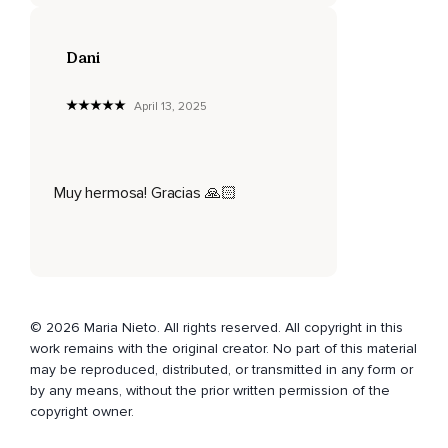
Sin vergüenza.
Dani
Disfrutar plenamente de tu vida es el único encargo que te
ha hecho el universo,
April 13, 2025
Permítetelo.
Déjala que suba a tu abdomen,
Equilibrando tus emociones,
Muy hermosa! Gracias 🙏🏻
Permitiéndote descansar en la seguridad y en la confianza
de que estás sostenido,
Estás sujeto,
Apoyado.
© 2026 Maria Nieto. All rights reserved. All copyright in this
Déjala que suba a tu corazón,
work remains with the original creator. No part of this material
may be reproduced, distributed, or transmitted in any form or
Al centro de tu pecho,
by any means, without the prior written permission of the
copyright owner.
Y allí,