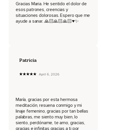
Gracias Maria. He sentido el dolor de
Tu cerebro,
esos patrones, creencias y
Que ilumine tu glándula pineal,
situaciones dolorosas. Espero que me
ayude a sanar. 🙏🏻🙏🏻🙏🏻♥️✨
Tus ojos,
Tu cara,
Tus oídos.
Permitiéndoles así ver y oír con claridad lo que el universo
Patricia
tiene que decirte.
Esta luz disuelve,
April 6, 2026
Deshace cualquier nudo energético,
Cualquier bloqueo que te esté impidiendo comunicarte con
tu esencia,
María, gracias por esta hermosa
meditación, resuena conmigo y mi
Con tu perfección.
linaje femenino, gracias por tan bellas
palabras, me siento muy bien, lo
Con ello soy.
siento, perdóname, te amo, gracias,
gracias e infinitas gracias a ti por
Permítela que continúe bajando a tu cuello,