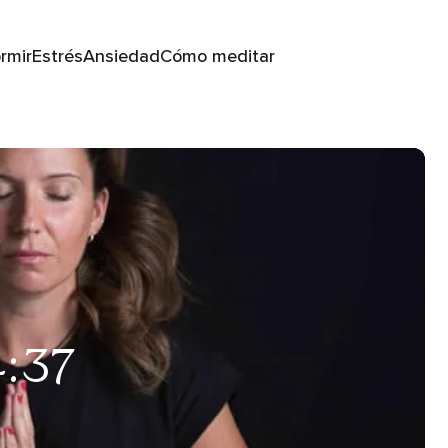
rmir
Estrés
Ansiedad
Cómo meditar
4:37