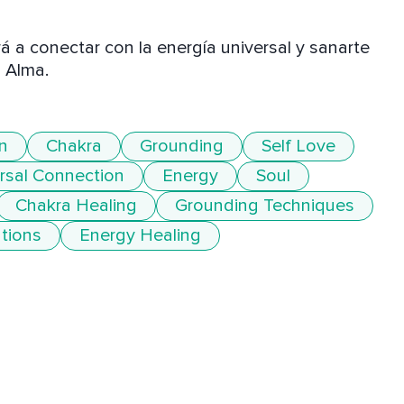
á a conectar con la energía universal y sanarte 
l Alma.
n
Chakra
Grounding
Self Love
rsal Connection
Energy
Soul
Chakra Healing
Grounding Techniques
ations
Energy Healing