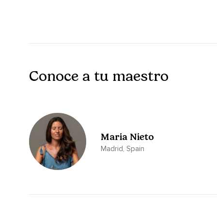
Céntrate en tu respiración,
En el aire fresco que entra por tus fosas nasales,
En tus pulmones y sale templado.
Toma otra respiración profunda y suelta tu cuerpo.
Conoce a tu maestro
Imagina ahora que 300 kilómetros por encima de ti hay una lu
Es perfecta y se desprende del mismo centro del universo.
Observa ahora cómo empieza a bajar hacia ti,
Entrando en tu cuerpo por la parte alta de tu cabeza,
Maria Nieto
Tu chacra corona.
Madrid, Spain
Respira profundo.
Visualiza,
Imagina u observa cómo la luz empieza a llenarte.
Ve cómo tu cerebro se ilumina.