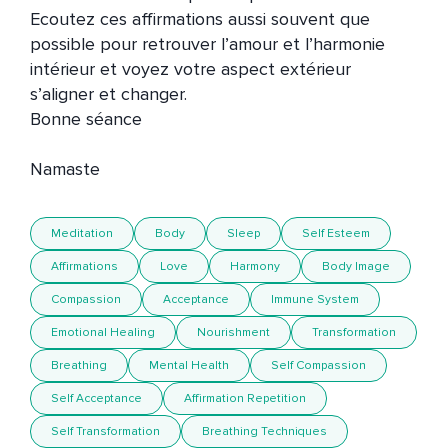
Ecoutez ces affirmations aussi souvent que 
possible pour retrouver l’amour et l’harmonie 
intérieur et voyez votre aspect extérieur 
s’aligner et changer.

Bonne séance

Meditation
Body
Sleep
Self Esteem
Affirmations
Love
Harmony
Body Image
Compassion
Acceptance
Immune System
Emotional Healing
Nourishment
Transformation
Breathing
Mental Health
Self Compassion
Self Acceptance
Affirmation Repetition
Self Transformation
Breathing Techniques