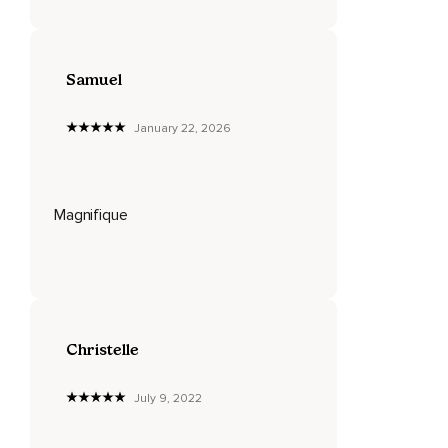
Même si cela n'est pas là où je souhaite être.
Inspirez,
Expirez.
Samuel
Mon corps est vivant et il réagit à l'alimentation que je lui
January 22, 2026
apporte,
Que ce soit de la nourriture physique ou celle avec laquelle
je nourris mon esprit.
Magnifique
Inspirez,
Expirez.
Rejeter son corps,
C'est se rejeter soi-même.
Christelle
Avoir de la compassion pour son corps marque le début
d'une nouvelle histoire d'amour entre les deux.
July 9, 2022
Inspirez,