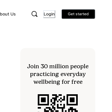
bout Us
Login
Get started
Join 30 million people
practicing everyday
wellbeing for free