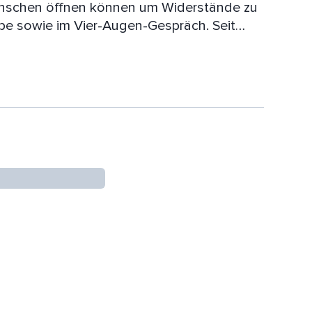
nschen öffnen können um Widerstände zu
ppe sowie im Vier-Augen-Gespräch. Seit
nerlich zu wachsen und ermöglicht Ihnen
hr Potential zu entfalten und zu leben.