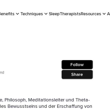
Benefits
Techniques
Sleep
Therapists
Resources
A
Follow
and
Share
ie, Philosoph, Meditationsleiter und Theta-
g des Bewusstseins und der Erschaffung von