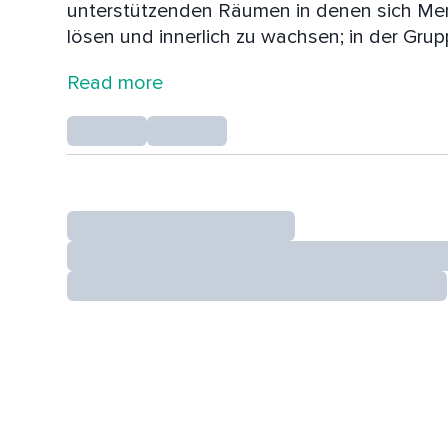
unterstützenden Räumen in denen sich Me
lösen und innerlich zu wachsen; in der Gru
2021 begleitet Matthias Menschen dabei in
Read more
durch Weiterbildungen und Einzelsitzungen i